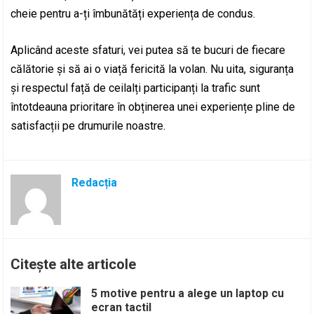
cheie pentru a-ți îmbunătăți experiența de condus.
Aplicând aceste sfaturi, vei putea să te bucuri de fiecare
călătorie și să ai o viață fericită la volan. Nu uita, siguranța
și respectul față de ceilalți participanți la trafic sunt
întotdeauna prioritare în obținerea unei experiențe pline de
satisfacții pe drumurile noastre.
Redacția
Citește alte articole
5 motive pentru a alege un laptop cu
ecran tactil