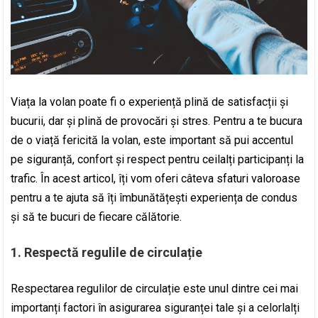
Viața la volan poate fi o experiență plină de satisfacții și
bucurii, dar și plină de provocări și stres. Pentru a te bucura
de o viață fericită la volan, este important să pui accentul
pe siguranță, confort și respect pentru ceilalți participanți la
trafic. În acest articol, îți vom oferi câteva sfaturi valoroase
pentru a te ajuta să îți îmbunătățești experiența de condus
și să te bucuri de fiecare călătorie.
1. Respectă regulile de circulație
Respectarea regulilor de circulație este unul dintre cei mai
importanți factori în asigurarea siguranței tale și a celorlalți