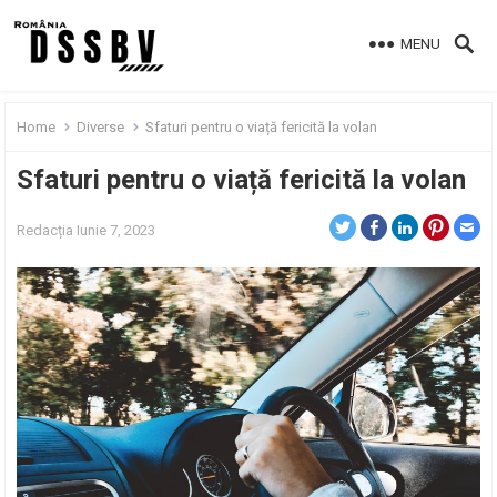
MENU
Home
Diverse
Sfaturi pentru o viață fericită la volan
Sfaturi pentru o viață fericită la volan
Redacția
Iunie 7, 2023