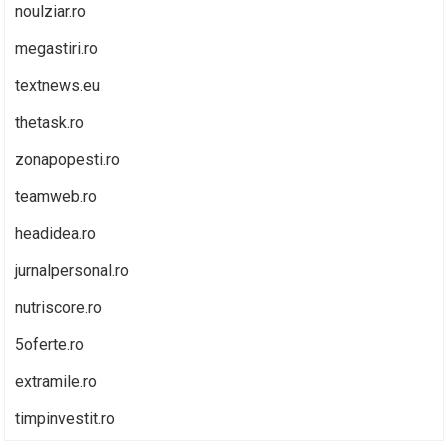
noulziar.ro
megastiri.ro
textnews.eu
thetask.ro
zonapopesti.ro
teamweb.ro
headidea.ro
jurnalpersonal.ro
nutriscore.ro
5oferte.ro
extramile.ro
timpinvestit.ro