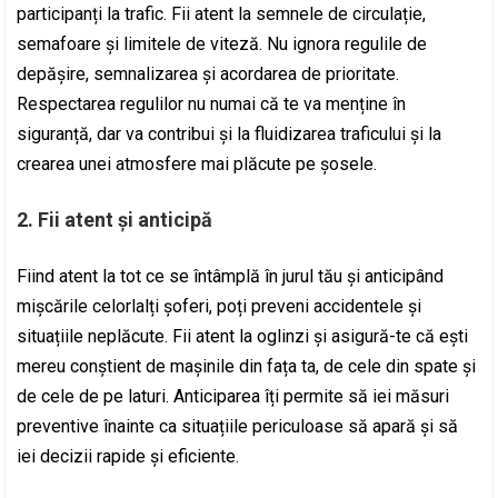
participanți la trafic. Fii atent la semnele de circulație,
semafoare și limitele de viteză. Nu ignora regulile de
depășire, semnalizarea și acordarea de prioritate.
Respectarea regulilor nu numai că te va menține în
siguranță, dar va contribui și la fluidizarea traficului și la
crearea unei atmosfere mai plăcute pe șosele.
2. Fii atent și anticipă
Fiind atent la tot ce se întâmplă în jurul tău și anticipând
mișcările celorlalți șoferi, poți preveni accidentele și
situațiile neplăcute. Fii atent la oglinzi și asigură-te că ești
mereu conștient de mașinile din fața ta, de cele din spate și
de cele de pe laturi. Anticiparea îți permite să iei măsuri
preventive înainte ca situațiile periculoase să apară și să
iei decizii rapide și eficiente.