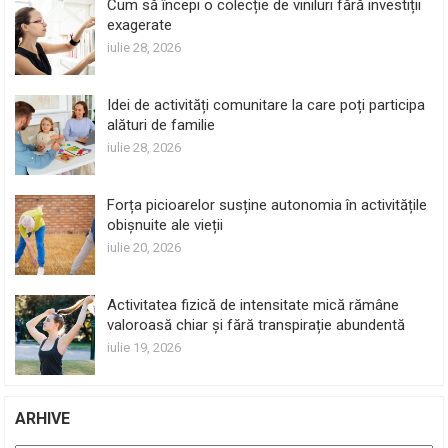
Cum să începi o colecție de viniluri fără investiții
exagerate
iulie 28, 2026
Idei de activități comunitare la care poți participa
alături de familie
iulie 28, 2026
Forța picioarelor susține autonomia în activitățile
obișnuite ale vieții
iulie 20, 2026
Activitatea fizică de intensitate mică rămâne
valoroasă chiar și fără transpirație abundentă
iulie 19, 2026
ARHIVE