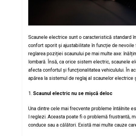
Scaunele electrice sunt o caracteristică standard î
confort sporit și ajustabilitate în funcție de nevoil
reglarea poziției scaunului pe mai multe axe: înălți
lombară. Însă, ca orice sistem electric, scaunele e
afecta confortul și funcționalitatea vehiculului. În
apărea la sistemul de reglaj al scaunelor electrice 
Scaunul electric nu se mișcă deloc
Una dintre cele mai frecvente probleme întâlnite es
l reglezi. Aceasta poate fi o problemă frustrantă, m
conduce sau a călători. Există mai multe cauze car