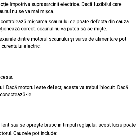
ecție împotriva suprasarcinii electrice. Dacă fuzibilul care
aunul nu se va mai mișca.
e controlează mișcarea scaunului se poate defecta din cauza
ncționează corect, scaunul nu va putea să se miște.
exiunile dintre motorul scaunului și sursa de alimentare pot
curentului electric.
ecesar.
ului. Dacă motorul este defect, acesta va trebui înlocuit. Dacă
econectează-le.
ent sau se oprește brusc în timpul reglajului, acest lucru poate
torul. Cauzele pot include: