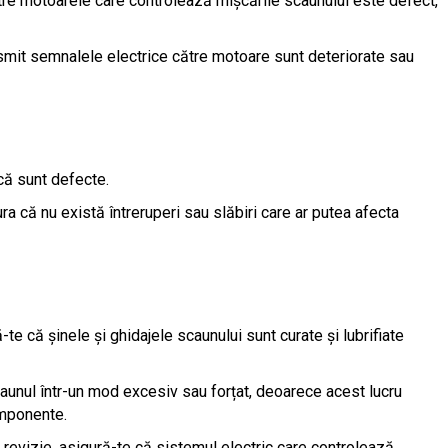
ntre motoarele care controlează mișcările scaunului este defect,
nsmit semnalele electrice către motoare sunt deteriorate sau
acă sunt defecte.
ura că nu există întreruperi sau slăbiri care ar putea afecta
ă-te că șinele și ghidajele scaunului sunt curate și lubrifiate
caunul într-un mod excesiv sau forțat, deoarece acest lucru
omponente.
e revizie, asigură-te că sistemul electric care controlează