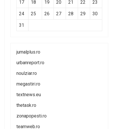
17
18
19
20
21
22
23
24
25
26
27
28
29
30
31
jurnalplus.ro
urbanreport.ro
noulziar.ro
megastiri.ro
textnews.eu
thetask.ro
zonapopesti.ro
teamweb.ro