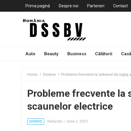
Prima pagină
Despre noi
Parteneri
Contact
Auto
Beauty
Business
Călătorii
Casă
Home
Diverse
Probleme frecvente la sistemul de reglaj a
Probleme frecvente la s
scaunelor electrice
Redacția
—
Iunie 2, 2025
DIVERSE