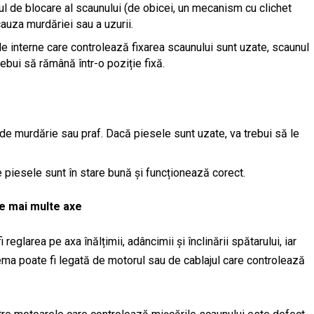
l de blocare al scaunului (de obicei, un mecanism cu clichet
cauza murdăriei sau a uzurii.
le interne care controlează fixarea scaunului sunt uzate, scaunul
rebui să rămână într-o poziție fixă.
e murdărie sau praf. Dacă piesele sunt uzate, va trebui să le
e piesele sunt în stare bună și funcționează corect.
pe mai multe axe
reglarea pe axa înălțimii, adâncimii și înclinării spătarului, iar
ema poate fi legată de motorul sau de cablajul care controlează