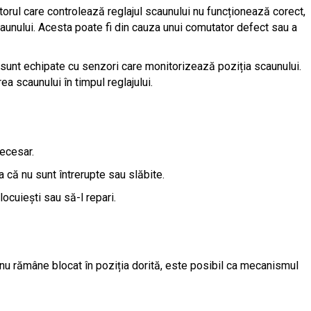
orul care controlează reglajul scaunului nu funcționează corect,
caunului. Acesta poate fi din cauza unui comutator defect sau a
 sunt echipate cu senzori care monitorizează poziția scaunului.
a scaunului în timpul reglajului.
necesar.
ra că nu sunt întrerupte sau slăbite.
locuiești sau să-l repari.
nu rămâne blocat în poziția dorită, este posibil ca mecanismul