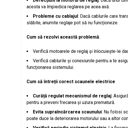
Defecțiuni la motorul de reglaj
: Dacă unul di
acesta va împiedica reglarea pe acea axă.
Probleme cu cablajul
: Dacă cablurile care tra
slăbite, anumite reglaje pot să nu funcționeze.
Cum să rezolvi această problemă
:
Verifică motoarele de reglaj și înlocuiește-le d
Verifică cablurile și conexiunile pentru a te asig
funcționarea sistemului.
Cum să întreții corect scaunele electrice
Curăță regulat mecanismul de reglaj
: Asigur
pentru a preveni frecarea și uzura prematură.
Evita supraîncărcarea scaunului
: Nu folosi s
poate duce la deteriorarea motorului sau a altor c
Verifică periodic sistemul electric
: La fiecar