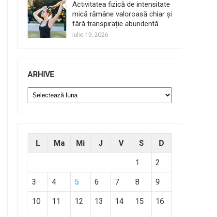
Activitatea fizică de intensitate
mică rămâne valoroasă chiar și
fără transpirație abundentă
iulie 19, 2026
ARHIVE
Arhive
L
Ma
Mi
J
V
S
D
1
2
3
4
5
6
7
8
9
10
11
12
13
14
15
16