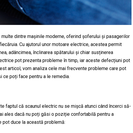
n multe dintre mașinile moderne, oferind șoferului și pasagerilor
e fiecăruia. Cu ajutorul unor motoare electrice, acestea permit
mea, adâncimea, înclinarea spătarului și chiar susținerea
lectrice pot prezenta probleme în timp, iar aceste defecțiuni pot
 acest articol, vom analiza cele mai frecvente probleme care pot
și ce poți face pentru a le remedia.
te faptul că scaunul electric nu se mișcă atunci când încerci să-
ai ales dacă nu poți găsi o poziție confortabilă pentru a
e pot duce la această problemă: