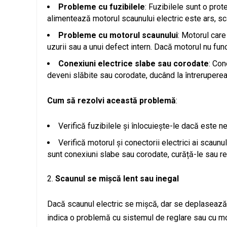
Probleme cu fuzibilele
: Fuzibilele sunt o prot
alimentează motorul scaunului electric este ars, sc
Probleme cu motorul scaunului
: Motorul car
uzurii sau a unui defect intern. Dacă motorul nu fu
Conexiuni electrice slabe sau corodate
: Con
deveni slăbite sau corodate, ducând la întreruperea 
Cum să rezolvi această problemă
:
Verifică fuzibilele și înlocuiește-le dacă este n
Verifică motorul și conectorii electrici ai scaun
sunt conexiuni slabe sau corodate, curăță-le sau r
Scaunul se mișcă lent sau inegal
Dacă scaunul electric se mișcă, dar se deplasează l
indica o problemă cu sistemul de reglare sau cu mo