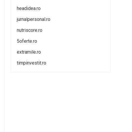
headidea.ro
jurnalpersonal.ro
nutriscore.ro
5oferte.ro
extramile.ro
timpinvestit.ro