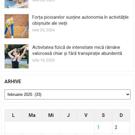
Forța picioarelor susține autonomia în activitățile
obișnuite ale vieții
iulie 20, 2026
Activitatea fizică de intensitate mică rămâne
valoroasă chiar și fără transpirație abundentă
iulie 19, 2026
ARHIVE
Arhive
L
Ma
Mi
J
V
S
D
1
2