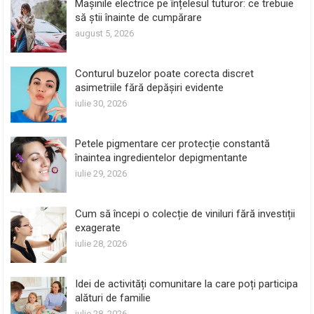
Mașinile electrice pe înțelesul tuturor: ce trebuie
să știi înainte de cumpărare
august 5, 2026
Conturul buzelor poate corecta discret
asimetriile fără depășiri evidente
iulie 30, 2026
Petele pigmentare cer protecție constantă
înaintea ingredientelor depigmentante
iulie 29, 2026
Cum să începi o colecție de viniluri fără investiții
exagerate
iulie 28, 2026
Idei de activități comunitare la care poți participa
alături de familie
iulie 28, 2026