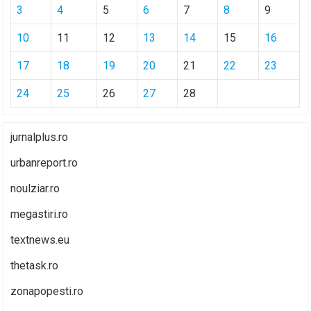
3
4
5
6
7
8
9
10
11
12
13
14
15
16
17
18
19
20
21
22
23
24
25
26
27
28
jurnalplus.ro
urbanreport.ro
noulziar.ro
megastiri.ro
textnews.eu
thetask.ro
zonapopesti.ro