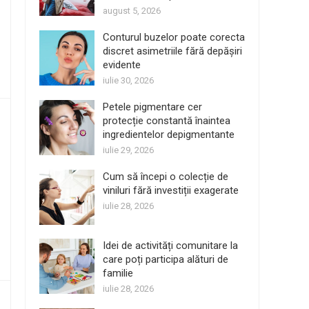
august 5, 2026
Conturul buzelor poate corecta
discret asimetriile fără depășiri
evidente
iulie 30, 2026
Petele pigmentare cer
protecție constantă înaintea
ingredientelor depigmentante
iulie 29, 2026
Cum să începi o colecție de
viniluri fără investiții exagerate
iulie 28, 2026
Idei de activități comunitare la
care poți participa alături de
familie
iulie 28, 2026