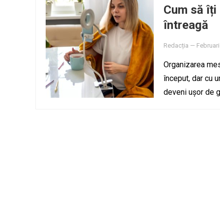
Cum să îți
întreagă
Redacția
—
Februari
Organizarea mes
început, dar cu 
deveni ușor de 