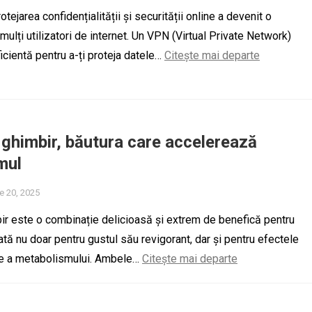
rotejarea confidențialității și securității online a devenit o
 mulți utilizatori de internet. Un VPN (Virtual Private Network)
icientă pentru a-ți proteja datele…
Citește mai departe
ghimbir, băutura care accelerează
mul
e 20, 2025
r este o combinație delicioasă și extrem de benefică pentru
ată nu doar pentru gustul său revigorant, dar și pentru efectele
re a metabolismului. Ambele…
Citește mai departe