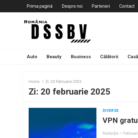
Prima pagină
Despre noi
Parteneri
Contact
Auto
Beauty
Business
Călătorii
Casă
Home
Zi:
20 februarie 2025
Zi:
20 februarie 2025
DIVERSE
VPN gratui
Redacția
—
Februari