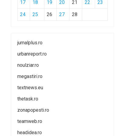
17
18
19
20
21
22
23
24
25
26
27
28
jurnalplus.ro
urbanreport.ro
noulziar.ro
megastiri.ro
textnews.eu
thetask.ro
zonapopesti.ro
teamweb.ro
headidea.ro