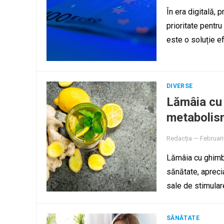
În era digitală, p
prioritate pentru
este o soluție ef
DIVERSE
Lămâia cu 
metabolis
Redacția
—
Februari
Lămâia cu ghimbi
sănătate, apreci
sale de stimula
SĂNĂTATE