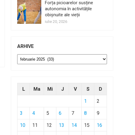
Forța picioarelor susține
autonomia în activitățile
obișnuite ale vieții
iulie 20, 2026
ARHIVE
Arhive
L
Ma
Mi
J
V
S
D
1
2
3
4
5
6
7
8
9
10
11
12
13
14
15
16