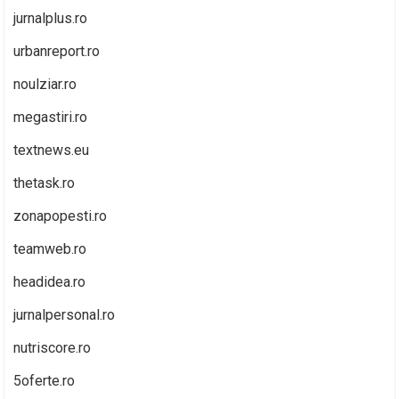
jurnalplus.ro
urbanreport.ro
noulziar.ro
megastiri.ro
textnews.eu
thetask.ro
zonapopesti.ro
teamweb.ro
headidea.ro
jurnalpersonal.ro
nutriscore.ro
5oferte.ro