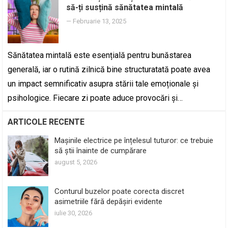
să-ți susțină sănătatea mintală
—
Februarie 13, 2025
Sănătatea mintală este esențială pentru bunăstarea
generală, iar o rutină zilnică bine structuratată poate avea
un impact semnificativ asupra stării tale emoționale și
psihologice. Fiecare zi poate aduce provocări și…
ARTICOLE RECENTE
Mașinile electrice pe înțelesul tuturor: ce trebuie
să știi înainte de cumpărare
august 5, 2026
Conturul buzelor poate corecta discret
asimetriile fără depășiri evidente
iulie 30, 2026