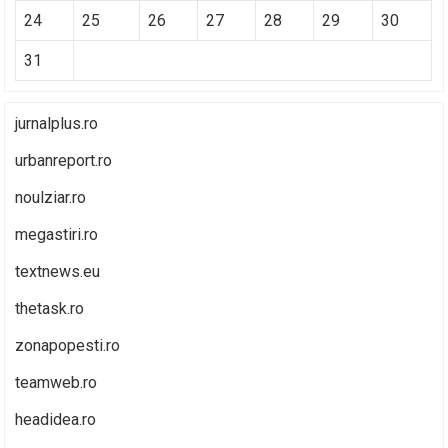
24
25
26
27
28
29
30
31
jurnalplus.ro
urbanreport.ro
noulziar.ro
megastiri.ro
textnews.eu
thetask.ro
zonapopesti.ro
teamweb.ro
headidea.ro