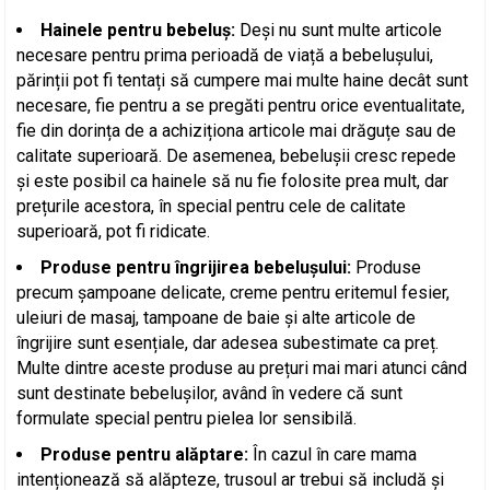
Hainele pentru bebeluș:
Deși nu sunt multe articole
necesare pentru prima perioadă de viață a bebelușului,
părinții pot fi tentați să cumpere mai multe haine decât sunt
necesare, fie pentru a se pregăti pentru orice eventualitate,
fie din dorința de a achiziționa articole mai drăguțe sau de
calitate superioară. De asemenea, bebelușii cresc repede
și este posibil ca hainele să nu fie folosite prea mult, dar
prețurile acestora, în special pentru cele de calitate
superioară, pot fi ridicate.
Produse pentru îngrijirea bebelușului:
Produse
precum șampoane delicate, creme pentru eritemul fesier,
uleiuri de masaj, tampoane de baie și alte articole de
îngrijire sunt esențiale, dar adesea subestimate ca preț.
Multe dintre aceste produse au prețuri mai mari atunci când
sunt destinate bebelușilor, având în vedere că sunt
formulate special pentru pielea lor sensibilă.
Produse pentru alăptare:
În cazul în care mama
intenționează să alăpteze, trusoul ar trebui să includă și