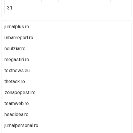
31
jurnalplus.ro
urbanreport.ro
noulziar.ro
megastiri.ro
textnews.eu
thetask.ro
zonapopesti.ro
teamweb.ro
headidea.ro
jurnalpersonal.ro