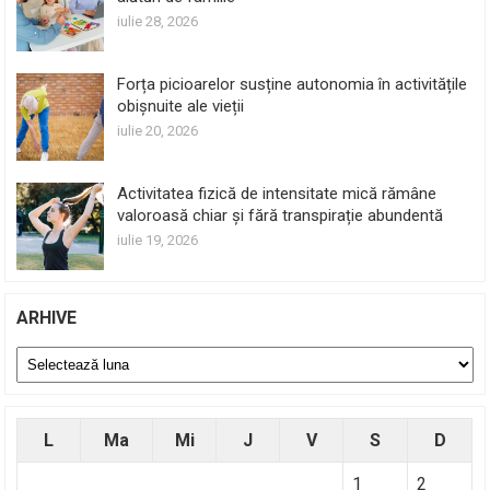
iulie 28, 2026
Forța picioarelor susține autonomia în activitățile
obișnuite ale vieții
iulie 20, 2026
Activitatea fizică de intensitate mică rămâne
valoroasă chiar și fără transpirație abundentă
iulie 19, 2026
ARHIVE
Arhive
L
Ma
Mi
J
V
S
D
1
2