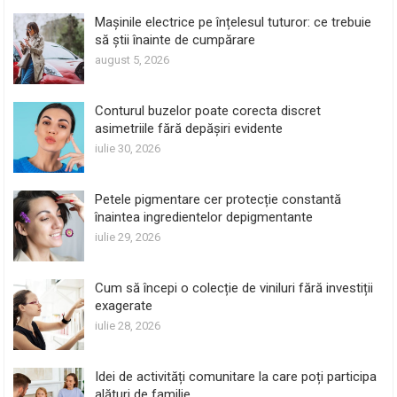
Mașinile electrice pe înțelesul tuturor: ce trebuie
să știi înainte de cumpărare
august 5, 2026
Conturul buzelor poate corecta discret
asimetriile fără depășiri evidente
iulie 30, 2026
Petele pigmentare cer protecție constantă
înaintea ingredientelor depigmentante
iulie 29, 2026
Cum să începi o colecție de viniluri fără investiții
exagerate
iulie 28, 2026
Idei de activități comunitare la care poți participa
alături de familie