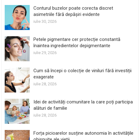
Conturul buzelor poate corecta discret
asimetriile fără depășiri evidente
iulie 30, 2026
Petele pigmentare cer protecție constantă
înaintea ingredientelor depigmentante
iulie 29, 2026
Cum să începi o colecție de viniluri fără investiții
exagerate
iulie 28, 2026
Idei de activități comunitare la care poți participa
alături de familie
iulie 28, 2026
Forța picioarelor susține autonomia în activitățile
obișnuite ale vieții