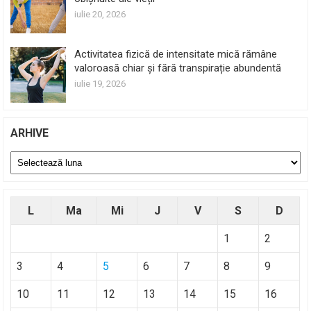
iulie 20, 2026
Activitatea fizică de intensitate mică rămâne
valoroasă chiar și fără transpirație abundentă
iulie 19, 2026
ARHIVE
Arhive
L
Ma
Mi
J
V
S
D
1
2
3
4
5
6
7
8
9
10
11
12
13
14
15
16