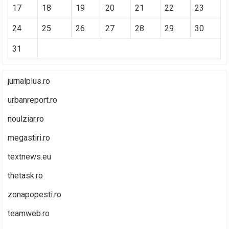
17
18
19
20
21
22
23
24
25
26
27
28
29
30
31
jurnalplus.ro
urbanreport.ro
noulziar.ro
megastiri.ro
textnews.eu
thetask.ro
zonapopesti.ro
teamweb.ro