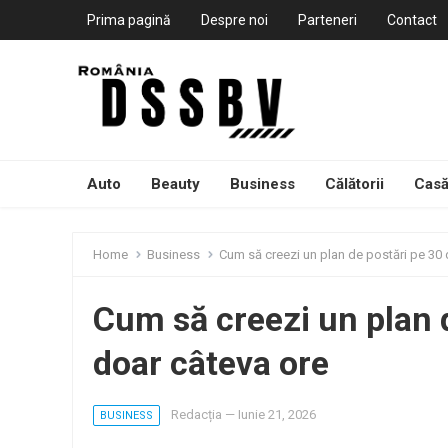
Prima pagină
Despre noi
Parteneri
Contact
Auto
Beauty
Business
Călătorii
Casă
Home
Business
Cum să creezi un plan de postări pe 30 d
Cum să creezi un plan d
doar câteva ore
Redacția
—
Iunie 21, 2026
BUSINESS