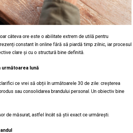
oar câteva ore este o abilitate extrem de utilă pentru
prezenți constant în online fără să piardă timp zilnic, iar procesul
tive clare și cu o structură bine definită.
in următoarea lună
larifici ce vrei să obții în următoarele 30 de zile: creșterea
i produs sau consolidarea brandului personal. Un obiectiv bine
șor de măsurat, astfel încât să știi exact ce urmărești.
randul