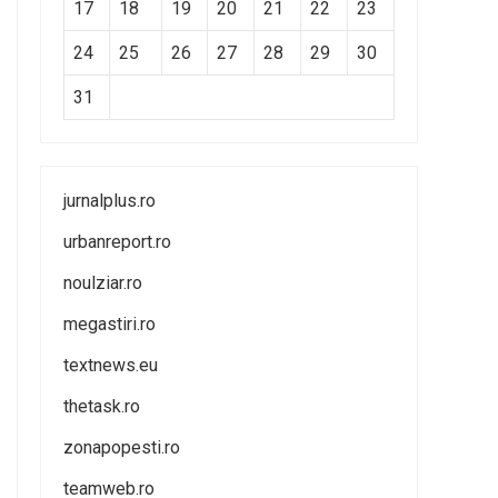
17
18
19
20
21
22
23
24
25
26
27
28
29
30
31
jurnalplus.ro
urbanreport.ro
noulziar.ro
megastiri.ro
textnews.eu
thetask.ro
zonapopesti.ro
teamweb.ro