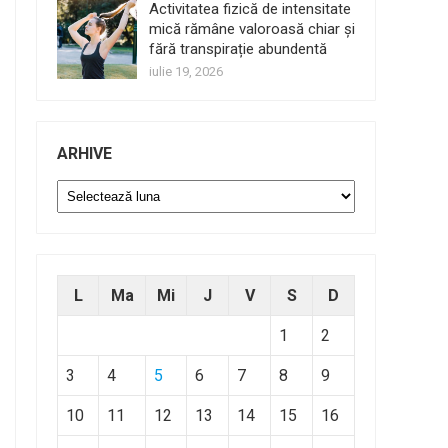
Activitatea fizică de intensitate
mică rămâne valoroasă chiar și
fără transpirație abundentă
iulie 19, 2026
ARHIVE
Arhive
L
Ma
Mi
J
V
S
D
1
2
3
4
5
6
7
8
9
10
11
12
13
14
15
16