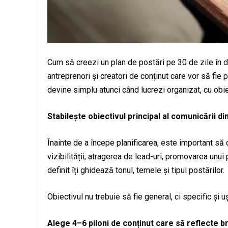
Cum să creezi un plan de postări pe 30 de zile în d
antreprenori și creatori de conținut care vor să fie 
devine simplu atunci când lucrezi organizat, cu obiec
Stabilește obiectivul principal al comunicării d
Înainte de a începe planificarea, este important să c
vizibilității, atragerea de lead-uri, promovarea unu
definit îți ghidează tonul, temele și tipul postărilor.
Obiectivul nu trebuie să fie general, ci specific și u
Alege 4–6 piloni de conținut care să reflecte b