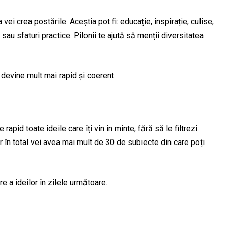
 vei crea postările. Aceștia pot fi: educație, inspirație, culise,
au sfaturi practice. Pilonii te ajută să menții diversitatea
i devine mult mai rapid și coerent.
pid toate ideile care îți vin în minte, fără să le filtrezi.
ar în total vei avea mai mult de 30 de subiecte din care poți
 a ideilor în zilele următoare.