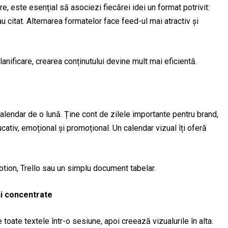
e, este esențial să asociezi fiecărei idei un format potrivit:
au citat. Alternarea formatelor face feed-ul mai atractiv și
lanificare, crearea conținutului devine mult mai eficientă.
calendar de o lună. Ține cont de zilele importante pentru brand,
cativ, emoțional și promoțional. Un calendar vizual îți oferă
tion, Trello sau un simplu document tabelar.
ni concentrate
 toate textele într-o sesiune, apoi creează vizualurile în alta.