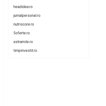
headidea.ro
jurnalpersonal.ro
nutriscore.ro
5oferte.ro
extramile.ro
timpinvestit.ro