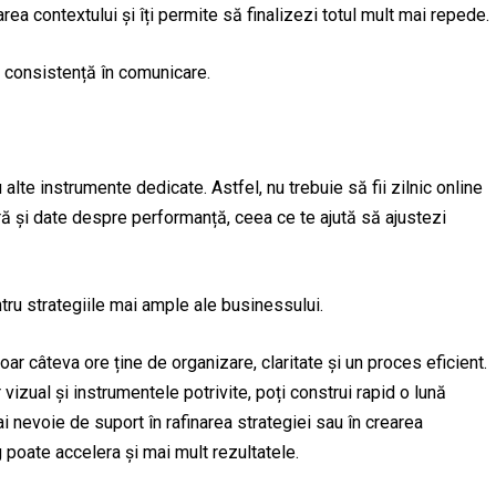
a contextului și îți permite să finalizezi totul mult mai repede.
și consistență în comunicare.
te instrumente dedicate. Astfel, nu trebuie să fii zilnic online
ră și date despre performanță, ceea ce te ajută să ajustezi
tru strategiile mai ample ale businessului.
ar câteva ore ține de organizare, claritate și un proces eficient.
 vizual și instrumentele potrivite, poți construi rapid o lună
ai nevoie de suport în rafinarea strategiei sau în crearea
g poate accelera și mai mult rezultatele.