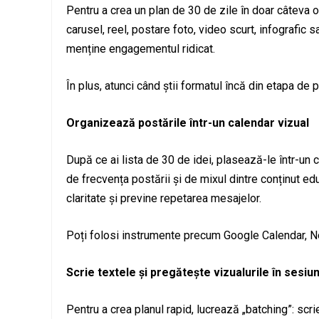
Pentru a crea un plan de 30 de zile în doar câteva or
carusel, reel, postare foto, video scurt, infografic s
menține engagementul ridicat.
În plus, atunci când știi formatul încă din etapa de p
Organizează postările într-un calendar vizual
După ce ai lista de 30 de idei, plasează-le într-un 
de frecvența postării și de mixul dintre conținut edu
claritate și previne repetarea mesajelor.
Poți folosi instrumente precum Google Calendar, No
Scrie textele și pregătește vizualurile în sesiu
Pentru a crea planul rapid, lucrează „batching”: scrie