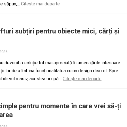
 de săpun,…
Citește mai departe
turi subțiri pentru obiecte mici, cărți și
 2026
 au devenit o soluție tot mai apreciată în amenajările interioare
ții lor de a îmbina funcționalitatea cu un design discret. Spre
bilierul masiv, acestea ocupă…
Citește mai departe
 simple pentru momente în care vrei să-ți
area
 2026