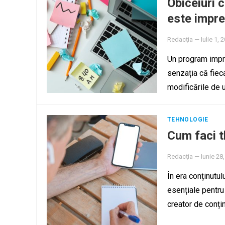
Obiceiuri 
este impre
Redacția
—
Iulie 1, 
Un program impre
senzația că fieca
modificările de
TEHNOLOGIE
Cum faci t
Redacția
—
Iunie 28
În era conținutul
esențiale pentru 
creator de conți