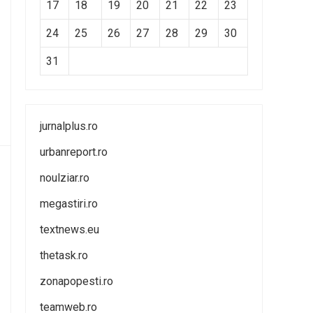
17
18
19
20
21
22
23
24
25
26
27
28
29
30
31
jurnalplus.ro
urbanreport.ro
noulziar.ro
megastiri.ro
textnews.eu
thetask.ro
zonapopesti.ro
teamweb.ro