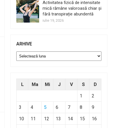
Activitatea fizică de intensitate
mică rămâne valoroasă chiar și
fără transpirație abundentă
iulie 19, 2026
ARHIVE
Arhive
L
Ma
Mi
J
V
S
D
1
2
3
4
5
6
7
8
9
10
11
12
13
14
15
16