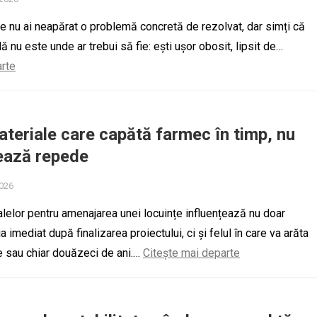
are nu ai neapărat o problemă concretă de rezolvat, dar simți că
ă nu este unde ar trebui să fie: ești ușor obosit, lipsit de…
arte
teriale care capătă farmec în timp, nu
ază repede
2026
lelor pentru amenajarea unei locuințe influențează nu doar
 imediat după finalizarea proiectului, ci și felul în care va arăta
e sau chiar douăzeci de ani.…
Citește mai departe