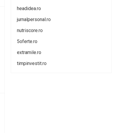
headidea.ro
jurnalpersonal.ro
nutriscore.ro
5oferte.ro
extramile.ro
timpinvestit.ro