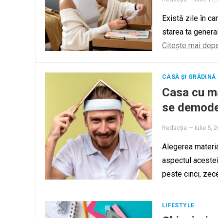
Există zile în c
starea ta general
Citește mai dep
CASĂ ȘI GRĂDINĂ
Casa cu ma
se demode
Redacția
—
Iulie 5, 
Alegerea materia
aspectul acesteia
peste cinci, zec
LIFESTYLE