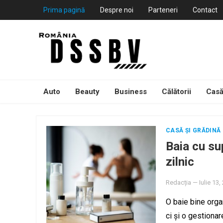
Prima pagină
Despre noi
Parteneri
Contact
Auto
Beauty
Business
Călătorii
Casă
CASĂ ȘI GRĂDINĂ
Baia cu su
zilnic
Redacția
—
Iulie 13,
O baie bine orga
ci și o gestionar