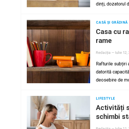
dinți, dozatorul
CASĂ ȘI GRĂDINĂ
Casa cu raf
rame
Redacția
—
Iulie 12,
Rafturile subțiri
datorită capacită
deosebire de mo
LIFESTYLE
Activități
schimbi st
Redacția
—
Iulie 11,