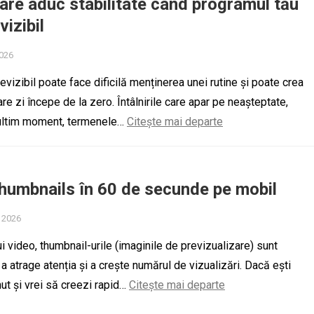
care aduc stabilitate când programul tău
vizibil
2026
vizibil poate face dificilă menținerea unei rutine și poate crea
re zi începe de la zero. Întâlnirile care apar pe neașteptate,
 ultim moment, termenele…
Citește mai departe
humbnails în 60 de secunde pe mobil
, 2026
ui video, thumbnail-urile (imaginile de previzualizare) sunt
a atrage atenția și a crește numărul de vizualizări. Dacă ești
nut și vrei să creezi rapid…
Citește mai departe