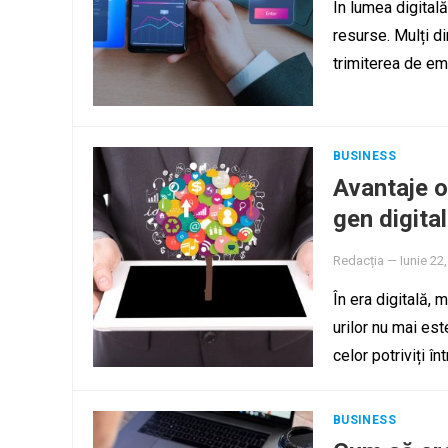
În lumea digital
resurse. Mulți di
trimiterea de em
BUSINESS
Avantaje o
gen digital
Redacția
—
Iunie 22
În era digitală, 
urilor nu mai est
celor potriviți î
BUSINESS