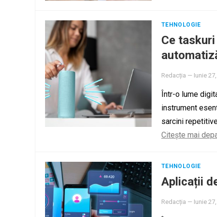
TEHNOLOGIE
Ce taskuri 
automatiză
Redacția
—
Iunie 27
Într-o lume digi
instrument esenț
sarcini repetiti
Citește mai dep
TEHNOLOGIE
Aplicații d
Redacția
—
Iunie 27