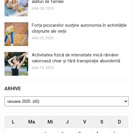
alături de familie
iulie 28, 2026
Forța picioarelor susține autonomia în activitățile
obișnuite ale vieții
iulie 20, 2026
Activitatea fizică de intensitate mică rămâne
valoroasă chiar și fără transpirație abundentă
iulie 19, 2026
ARHIVE
Arhive
L
Ma
Mi
J
V
S
D