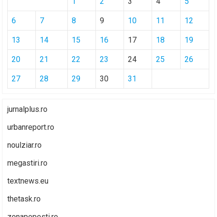
1
2
3
4
5
6
7
8
9
10
11
12
13
14
15
16
17
18
19
20
21
22
23
24
25
26
27
28
29
30
31
jurnalplus.ro
urbanreport.ro
noulziar.ro
megastiri.ro
textnews.eu
thetask.ro
zonapopesti.ro