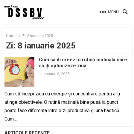
MENU
Home
Zi:
8 ianuarie 2025
Zi:
8 ianuarie 2025
Cum să îți creezi o rutină matinală care
să îți optimizeze ziua
—
Ianuarie 8, 2025
Cum să începi ziua cu energie și concentrare pentru a-ți
atinge obiectivele. O rutină matinală bine pusă la punct
poate face diferența între o zi productivă și una haotică.
Cum…
ARTICOLE RECENTE