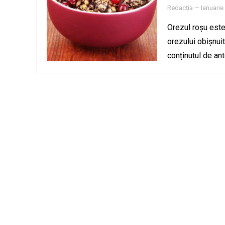
Redacția
—
Ianuarie
Orezul roșu este
orezului obișnuit
conținutul de ant