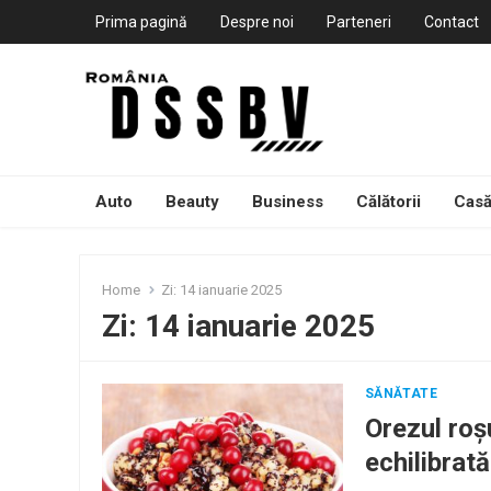
Prima pagină
Despre noi
Parteneri
Contact
Auto
Beauty
Business
Călătorii
Casă
Home
Zi:
14 ianuarie 2025
Zi:
14 ianuarie 2025
SĂNĂTATE
Orezul roș
echilibrată