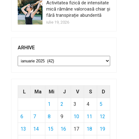
Activitatea fizică de intensitate
mică rămâne valoroasă chiar și
fără transpirație abundentă
iulie 19, 2026
ARHIVE
Arhive
L
Ma
Mi
J
V
S
D
1
2
3
4
5
6
7
8
9
10
11
12
13
14
15
16
17
18
19