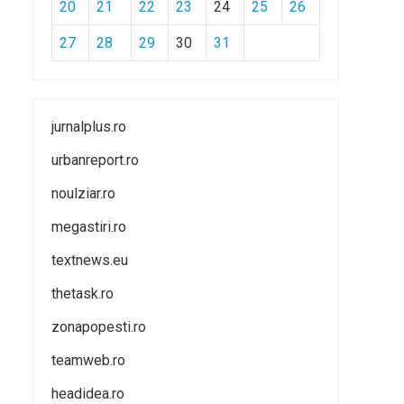
20
21
22
23
24
25
26
27
28
29
30
31
jurnalplus.ro
urbanreport.ro
noulziar.ro
megastiri.ro
textnews.eu
thetask.ro
zonapopesti.ro
teamweb.ro
headidea.ro