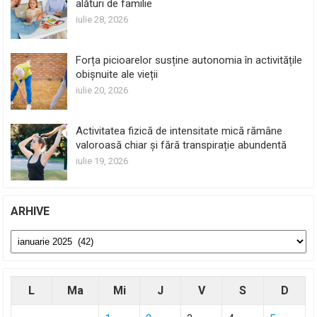
alături de familie
iulie 28, 2026
Forța picioarelor susține autonomia în activitățile
obișnuite ale vieții
iulie 20, 2026
Activitatea fizică de intensitate mică rămâne
valoroasă chiar și fără transpirație abundentă
iulie 19, 2026
ARHIVE
Arhive
L
Ma
Mi
J
V
S
D