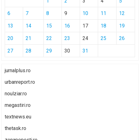
1
2
3
4
5
6
7
8
9
10
11
12
13
14
15
16
17
18
19
20
21
22
23
24
25
26
27
28
29
30
31
jurnalplus.ro
urbanreport.ro
noulziar.ro
megastiri.ro
textnews.eu
thetask.ro
zonapopesti.ro