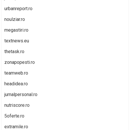
urbanreport.ro
noulziar.ro
megastiri.ro
textnews.eu
thetask.ro
zonapopesti.ro
teamweb.ro
headidea.ro
jurnalpersonal.ro
nutriscore.ro
5oferte.ro
extramile.ro