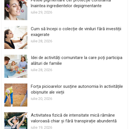
Petele pigmentare cer protecție constantă
înaintea ingredientelor depigmentante
iulie 29, 2026
Cum să începi o colecție de viniluri fără investiții
exagerate
iulie 28, 2026
Idei de activități comunitare la care poți participa
alături de familie
iulie 28, 2026
Forța picioarelor susține autonomia în activitățile
obișnuite ale vieții
iulie 20, 2026
Activitatea fizică de intensitate mică rămâne
valoroasă chiar și fără transpirație abundentă
iulie 19, 2026