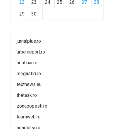
22
23
24
25
26
27
28
29
30
jurnalplus.ro
urbanreport.ro
noulziar.ro
megastiri.ro
textnews.eu
thetask.ro
zonapopesti.ro
teamweb.ro
headidea.ro