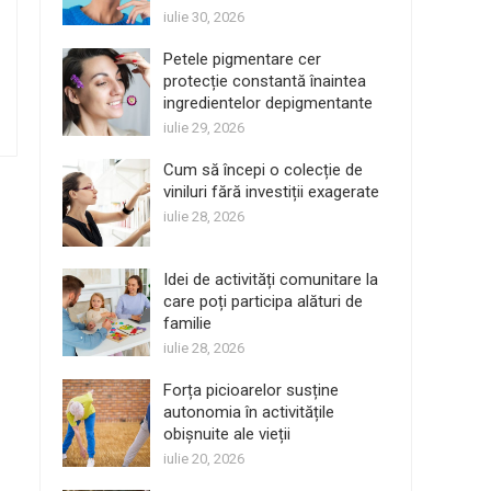
iulie 30, 2026
Petele pigmentare cer
protecție constantă înaintea
ingredientelor depigmentante
iulie 29, 2026
Cum să începi o colecție de
viniluri fără investiții exagerate
iulie 28, 2026
Idei de activități comunitare la
care poți participa alături de
familie
iulie 28, 2026
Forța picioarelor susține
autonomia în activitățile
obișnuite ale vieții
iulie 20, 2026