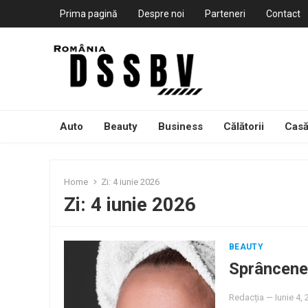
Prima pagină
Despre noi
Parteneri
Contact
Auto
Beauty
Business
Călătorii
Casă
Home
Zi:
4 iunie 2026
Zi:
4 iunie 2026
BEAUTY
Sprâncene 
Redacția
—
Iunie 4,