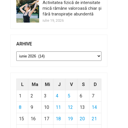
Activitatea fizică de intensitate
mică rămâne valoroasă chiar și
fără transpirație abundentă
iulie 19, 2026
ARHIVE
Arhive
L
Ma
Mi
J
V
S
D
1
2
3
4
5
6
7
8
9
10
11
12
13
14
15
16
17
18
19
20
21