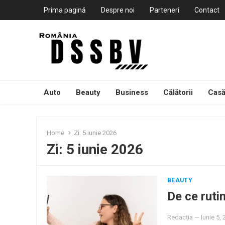
Prima pagină
Despre noi
Parteneri
Contact
Auto
Beauty
Business
Călătorii
Casă
Home
Zi:
5 iunie 2026
Zi:
5 iunie 2026
BEAUTY
De ce ruti
Redacția
—
Iunie 5,