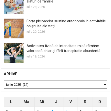
alături de familie
iulie 28, 2026
Forța picioarelor susține autonomia în activitățile
obișnuite ale vieții
iulie 20, 2026
Activitatea fizică de intensitate mică rămâne
valoroasă chiar și fără transpirație abundentă
iulie 19, 2026
ARHIVE
Arhive
L
Ma
Mi
J
V
S
D