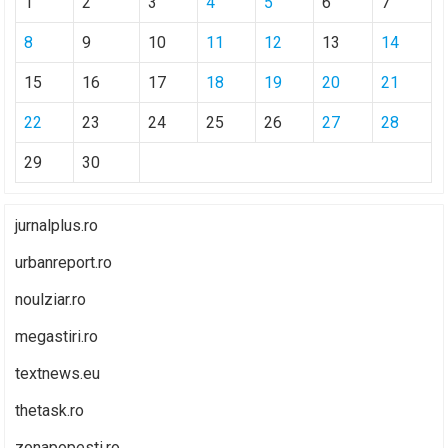
1
2
3
4
5
6
7
8
9
10
11
12
13
14
15
16
17
18
19
20
21
22
23
24
25
26
27
28
29
30
jurnalplus.ro
urbanreport.ro
noulziar.ro
megastiri.ro
textnews.eu
thetask.ro
zonapopesti.ro