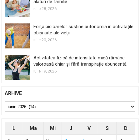
alături de familie
iulie 28, 2026
Forța picioarelor susține autonomia în activitățile
obișnuite ale vieții
iulie 20, 2026
Activitatea fizică de intensitate mică rămâne
valoroasă chiar și fără transpirație abundentă
iulie 19, 2026
ARHIVE
Arhive
L
Ma
Mi
J
V
S
D