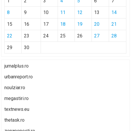
1
2
3
4
5
6
7
8
9
10
11
12
13
14
15
16
17
18
19
20
21
22
23
24
25
26
27
28
29
30
jurnalplus.ro
urbanreport.ro
noulziar.ro
megastiri.ro
textnews.eu
thetask.ro
zonapopesti.ro