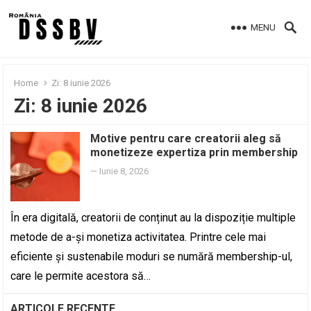
MENU
Home
Zi:
8 iunie 2026
Zi:
8 iunie 2026
Motive pentru care creatorii aleg să
monetizeze expertiza prin membership
—
Iunie 8, 2026
În era digitală, creatorii de conținut au la dispoziție multiple
metode de a-și monetiza activitatea. Printre cele mai
eficiente și sustenabile moduri se numără membership-ul,
care le permite acestora să…
ARTICOLE RECENTE