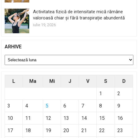
Activitatea fizică de intensitate mică rămâne
valoroasă chiar și fără transpirație abundentă
iulie 19, 2026
ARHIVE
Arhive
L
Ma
Mi
J
V
S
D
1
2
3
4
5
6
7
8
9
10
11
12
13
14
15
16
17
18
19
20
21
22
23