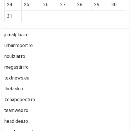
24
25
26
27
28
29
30
31
jurnalplus.ro
urbanreport.ro
noulziar.ro
megastiri.ro
textnews.eu
thetask.ro
zonapopesti.ro
teamweb.ro
headidea.ro