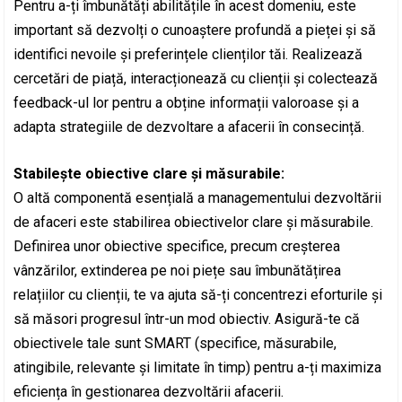
Pentru a-ți îmbunătăți abilitățile în acest domeniu, este
important să dezvolți o cunoaștere profundă a pieței și să
identifici nevoile și preferințele clienților tăi. Realizează
cercetări de piață, interacționează cu clienții și colectează
feedback-ul lor pentru a obține informații valoroase și a
adapta strategiile de dezvoltare a afacerii în consecință.
Stabilește obiective clare și măsurabile:
O altă componentă esențială a managementului dezvoltării
de afaceri este stabilirea obiectivelor clare și măsurabile.
Definirea unor obiective specifice, precum creșterea
vânzărilor, extinderea pe noi piețe sau îmbunătățirea
relațiilor cu clienții, te va ajuta să-ți concentrezi eforturile și
să măsori progresul într-un mod obiectiv. Asigură-te că
obiectivele tale sunt SMART (specifice, măsurabile,
atingibile, relevante și limitate în timp) pentru a-ți maximiza
eficiența în gestionarea dezvoltării afacerii.