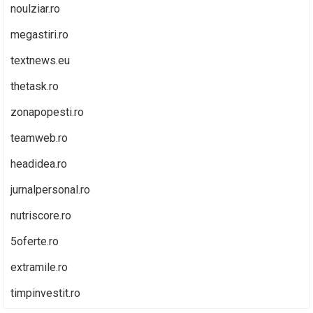
noulziar.ro
megastiri.ro
textnews.eu
thetask.ro
zonapopesti.ro
teamweb.ro
headidea.ro
jurnalpersonal.ro
nutriscore.ro
5oferte.ro
extramile.ro
timpinvestit.ro