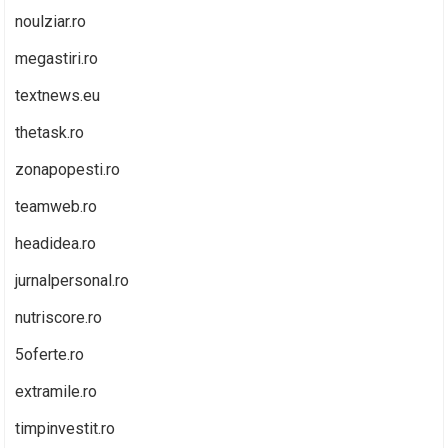
noulziar.ro
megastiri.ro
textnews.eu
thetask.ro
zonapopesti.ro
teamweb.ro
headidea.ro
jurnalpersonal.ro
nutriscore.ro
5oferte.ro
extramile.ro
timpinvestit.ro