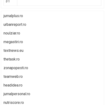
31
jurnalplus.ro
urbanreport.ro
noulziar.ro
megastiri.ro
textnews.eu
thetask.ro
zonapopesti.ro
teamweb.ro
headidea.ro
jurnalpersonal.ro
nutriscore.ro