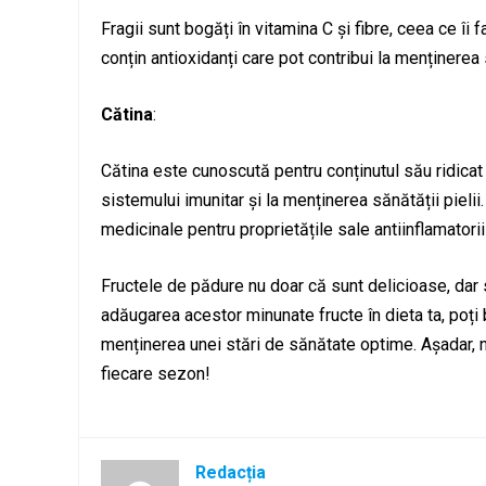
Fragii sunt bogăți în vitamina C și fibre, ceea ce î
conțin antioxidanți care pot contribui la menținerea s
Cătina
:
Cătina este cunoscută pentru conținutul său ridicat 
sistemului imunitar și la menținerea sănătății pielii
medicinale pentru proprietățile sale antiinflamatorii
Fructele de pădure nu doar că sunt delicioase, dar
adăugarea acestor minunate fructe în dieta ta, poți b
menținerea unei stări de sănătate optime. Așadar, nu
fiecare sezon!
Redacția