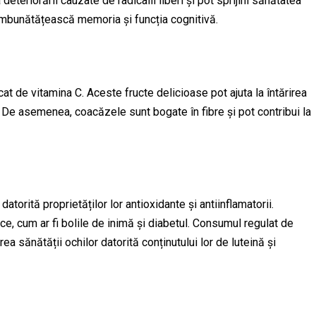
deteriorării cauzate de radicalii liberi și pot sprijini sănătatea
îmbunătățească memoria și funcția cognitivă.
at de vitamina C. Aceste fructe delicioase pot ajuta la întărirea
i. De asemenea, coacăzele sunt bogate în fibre și pot contribui la
orită proprietăților lor antioxidante și antiinflamatorii.
ice, cum ar fi bolile de inimă și diabetul. Consumul regulat de
 sănătății ochilor datorită conținutului lor de luteină și