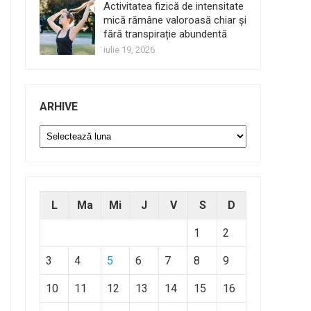
Activitatea fizică de intensitate
mică rămâne valoroasă chiar și
fără transpirație abundentă
iulie 19, 2026
ARHIVE
Arhive
L
Ma
Mi
J
V
S
D
1
2
3
4
5
6
7
8
9
10
11
12
13
14
15
16