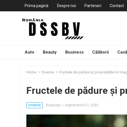
Prima pagină
Despre noi
Parteneri
Contact
Auto
Beauty
Business
Călătorii
Casă
Home
Diverse
Fructele de pădure și proprietățile lor ma
Fructele de pădure și p
Redacția
—
Septembrie 21, 2023
DIVERSE