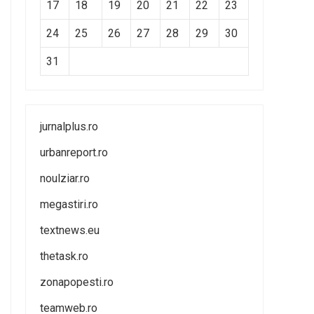
17
18
19
20
21
22
23
24
25
26
27
28
29
30
31
jurnalplus.ro
urbanreport.ro
noulziar.ro
megastiri.ro
textnews.eu
thetask.ro
zonapopesti.ro
teamweb.ro