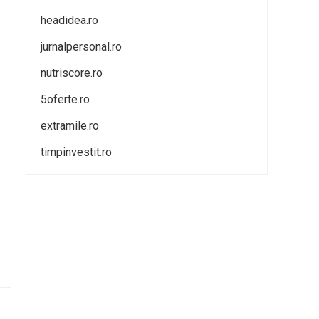
headidea.ro
jurnalpersonal.ro
nutriscore.ro
5oferte.ro
extramile.ro
timpinvestit.ro