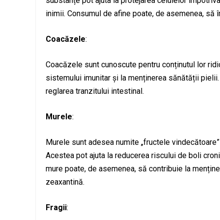
substanțe pot ajuta la protejarea celulelor împotriva 
inimii. Consumul de afine poate, de asemenea, să 
Coacăzele
:
Coacăzele sunt cunoscute pentru conținutul lor ridic
sistemului imunitar și la menținerea sănătății pieli
reglarea tranzitului intestinal.
Murele
:
Murele sunt adesea numite „fructele vindecătoare” dat
Acestea pot ajuta la reducerea riscului de boli cron
mure poate, de asemenea, să contribuie la menținerea
zeaxantină.
Fragii
: