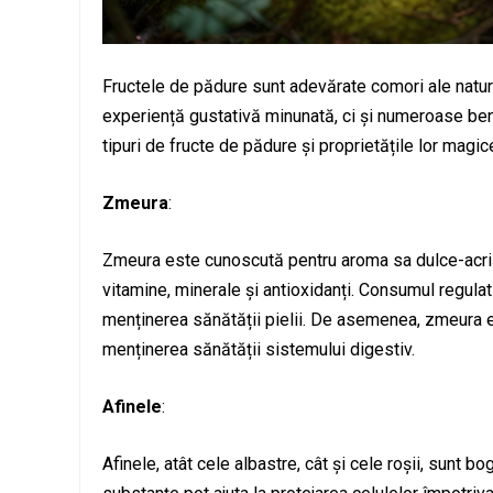
Fructele de pădure sunt adevărate comori ale naturii
experiență gustativă minunată, ci și numeroase bene
tipuri de fructe de pădure și proprietățile lor magice
Zmeura
:
Zmeura este cunoscută pentru aroma sa dulce-acrișo
vitamine, minerale și antioxidanți. Consumul regulat
menținerea sănătății pielii. De asemenea, zmeura e
menținerea sănătății sistemului digestiv.
Afinele
:
Afinele, atât cele albastre, cât și cele roșii, sunt b