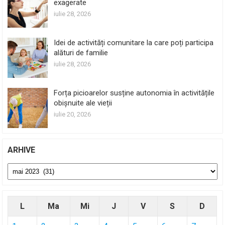
exagerate
iulie 28, 2026
Idei de activități comunitare la care poți participa
alături de familie
iulie 28, 2026
Forța picioarelor susține autonomia în activitățile
obișnuite ale vieții
iulie 20, 2026
ARHIVE
Arhive
L
Ma
Mi
J
V
S
D