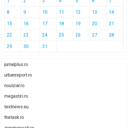
1
2
3
4
5
6
7
8
9
10
11
12
13
14
15
16
17
18
19
20
21
22
23
24
25
26
27
28
29
30
31
jurnalplus.ro
urbanreport.ro
noulziar.ro
megastiri.ro
textnews.eu
thetask.ro
zonapopesti.ro