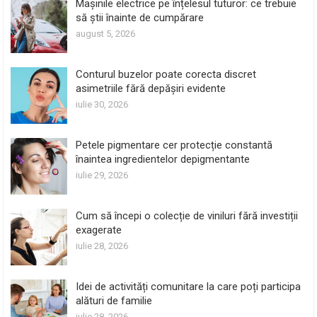
Mașinile electrice pe înțelesul tuturor: ce trebuie
să știi înainte de cumpărare
august 5, 2026
Conturul buzelor poate corecta discret
asimetriile fără depășiri evidente
iulie 30, 2026
Petele pigmentare cer protecție constantă
înaintea ingredientelor depigmentante
iulie 29, 2026
Cum să începi o colecție de viniluri fără investiții
exagerate
iulie 28, 2026
Idei de activități comunitare la care poți participa
alături de familie
iulie 28, 2026