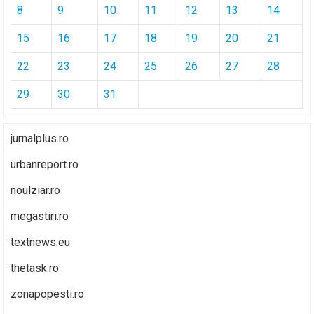
8
9
10
11
12
13
14
15
16
17
18
19
20
21
22
23
24
25
26
27
28
29
30
31
jurnalplus.ro
urbanreport.ro
noulziar.ro
megastiri.ro
textnews.eu
thetask.ro
zonapopesti.ro