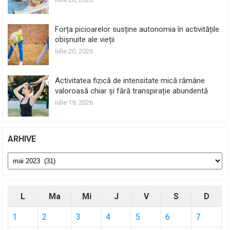
Forța picioarelor susține autonomia în activitățile
obișnuite ale vieții
iulie 20, 2026
Activitatea fizică de intensitate mică rămâne
valoroasă chiar și fără transpirație abundentă
iulie 19, 2026
ARHIVE
Arhive
L
Ma
Mi
J
V
S
D
1
2
3
4
5
6
7