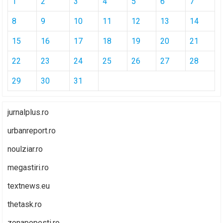
1
2
3
4
5
6
7
8
9
10
11
12
13
14
15
16
17
18
19
20
21
22
23
24
25
26
27
28
29
30
31
jurnalplus.ro
urbanreport.ro
noulziar.ro
megastiri.ro
textnews.eu
thetask.ro
zonapopesti.ro