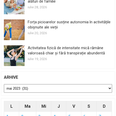
alături de familie
iulie 28, 2026
Forța picioarelor susține autonomia în activitățile
obișnuite ale vieții
iulie 20, 2026
Activitatea fizică de intensitate mică rămâne
valoroasă chiar și fără transpirație abundentă
iulie 19, 2026
ARHIVE
Arhive
L
Ma
Mi
J
V
S
D