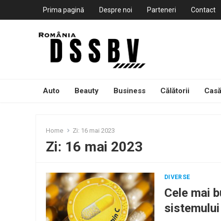
Prima pagină
Despre noi
Parteneri
Contact
Auto
Beauty
Business
Călătorii
Casă
Home
Zi:
16 mai 2023
Zi:
16 mai 2023
DIVERSE
Cele mai b
sistemului