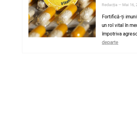
Redacția
—
Mai 16, 
Fortifică-ți imu
un rol vital în m
împotriva agreso
departe