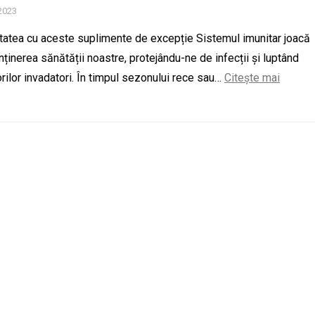
2023
nitatea cu aceste suplimente de excepție Sistemul imunitar joacă
enținerea sănătății noastre, protejându-ne de infecții și luptând
rilor invadatori. În timpul sezonului rece sau…
Citește mai