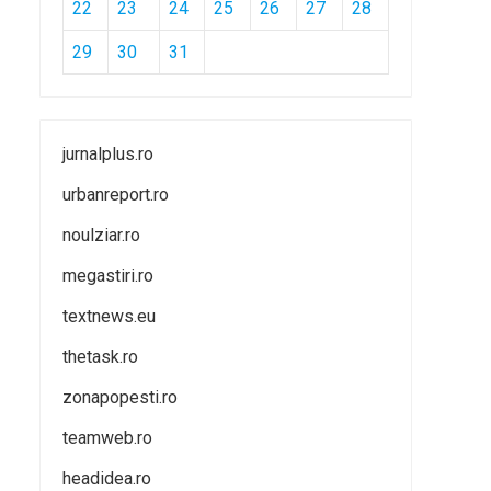
22
23
24
25
26
27
28
29
30
31
jurnalplus.ro
urbanreport.ro
noulziar.ro
megastiri.ro
textnews.eu
thetask.ro
zonapopesti.ro
teamweb.ro
headidea.ro