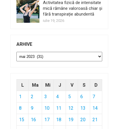
Activitatea fizică de intensitate
mică rămâne valoroasă chiar și
fără transpirație abundentă
iulie 19, 2026
ARHIVE
Arhive
L
Ma
Mi
J
V
S
D
1
2
3
4
5
6
7
8
9
10
11
12
13
14
15
16
17
18
19
20
21